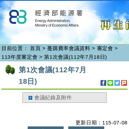
再生能源
跳
到
主
要
內
容
目前位置：
首頁
>
躉購費率會議資料
>
審定會
>
113年度審定會
>
第1次會議(112年7月18日)
:::
第1次會議(112年7月
18日)
會議紀錄及附件
更新日期：115-07-08