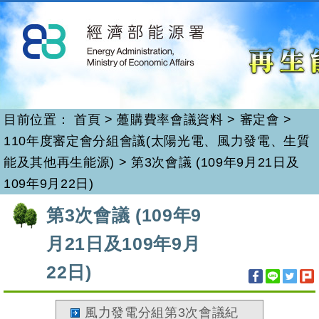
再生能源
跳
到
主
要
內
容
目前位置：
首頁
>
躉購費率會議資料
>
審定會
>
110年度審定會分組會議(太陽光電、風力發電、生質
能及其他再生能源)
>
第3次會議 (109年9月21日及
109年9月22日)
:::
第3次會議 (109年9
月21日及109年9月
22日)
風力發電分組第3次會議紀