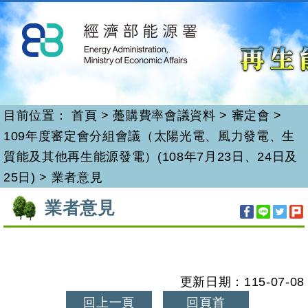
再生能源
跳
到
主
要
內
容
目前位置：
首頁
>
躉購費率會議資料
>
審定會
>
109年度審定會分組會議（太陽光電、風力發電、生
質能及其他再生能源發電）(108年7月23日、24日及
25日)
>
業者意見
:::
業者意見
更新日期：115-07-08
回上一頁
回頁首