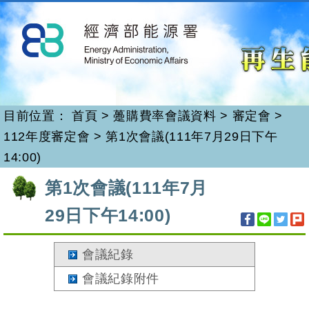
再生能源
跳
到
主
要
內
容
目前位置：
首頁
>
躉購費率會議資料
>
審定會
>
112年度審定會
>
第1次會議(111年7月29日下午
14:00)
:::
第1次會議(111年7月
29日下午14:00)
會議紀錄
會議紀錄附件