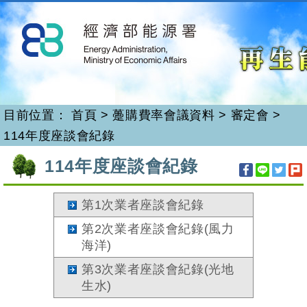
再生能源
跳
到
主
要
內
容
目前位置：
首頁
>
躉購費率會議資料
>
審定會
>
114年度座談會紀錄
:::
114年度座談會紀錄
第1次業者座談會紀錄
第2次業者座談會紀錄(風力
海洋)
第3次業者座談會紀錄(光地
生水)