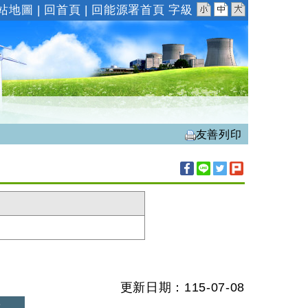
小
中
大
站地圖
|
回首頁
|
回能源署首頁
字級
友善列印
更新日期：115-07-08