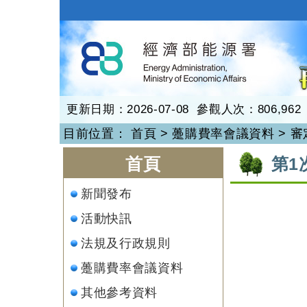
跳
到
再生能源
主
要
內
容
更新日期：2026-07-08 參觀人次：806,962
目前位置：
首頁
>
躉購費率會議資料
>
審
:::
:::
首頁
第1
新聞發布
活動快訊
法規及行政規則
躉購費率會議資料
其他參考資料