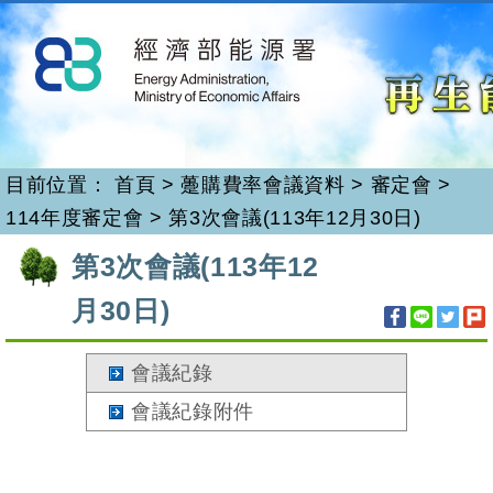
再生能源
跳
到
主
要
內
容
目前位置：
首頁
>
躉購費率會議資料
>
審定會
>
114年度審定會
>
第3次會議(113年12月30日)
:::
第3次會議(113年12
月30日)
會議紀錄
會議紀錄附件