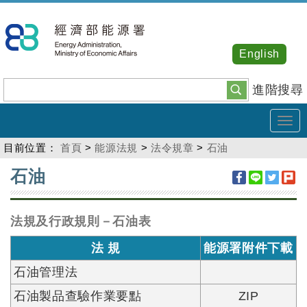
跳
到
主
English
要
內
進階搜尋
容
Tog
navi
目前位置：
首頁
>
能源法規
>
法令規章
>
石油
:::
石油
法規及行政規則－石油表
法 規
能源署附件下載
石油管理法
石油製品查驗作業要點
ZIP