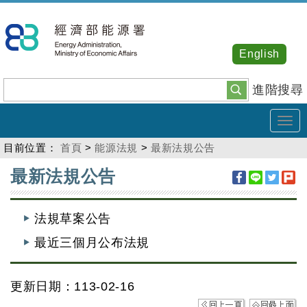
跳
到
主
English
要
內
進階搜尋
容
Tog
navi
目前位置：
首頁
>
能源法規
>
最新法規公告
:::
最新法規公告
法規草案公告
最近三個月公布法規
更新日期：113-02-16