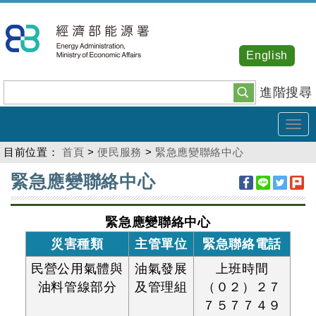
跳
到
主
English
要
內
進階搜尋
容
Tog
navi
目前位置：
首頁
>
便民服務
>
緊急應變聯絡中心
:::
緊急應變聯絡中心
緊急應變聯絡中心
災害種類
主管單位
緊急聯絡電話
民營公用氣體與
油氣發展
上班時間
油料管線部分
及管理組
（０２）２７
７５７７４９