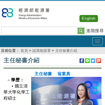
跳
到
主
English
要
內
進階搜尋
容
Tog
navi
目前位置：
首頁
>
認識能源署
>
主任秘書介紹
:::
主任秘書介紹
主任秘書 翁素真
學歷：
• 國立清
華大學化學工
程碩士