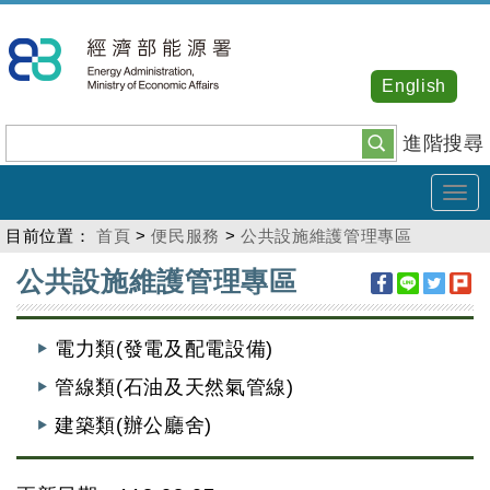
跳
到
主
English
要
內
進階搜尋
容
Tog
navi
目前位置：
首頁
>
便民服務
>
公共設施維護管理專區
:::
公共設施維護管理專區
電力類(發電及配電設備)
管線類(石油及天然氣管線)
建築類(辦公廳舍)