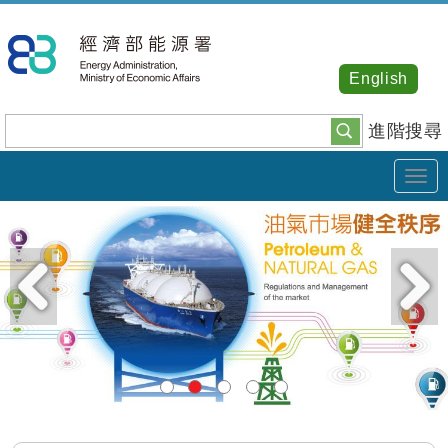
跳
到
主
English
要
內
進階搜尋
容
Tog
navi
:::