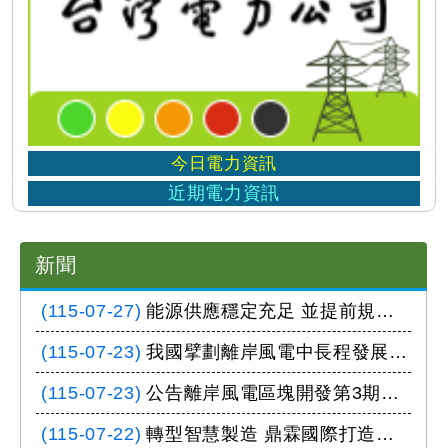
今日電力資訊
近期電力資訊
新聞
(115-07-27)
能源供應穩定充足 並提前規劃因應方案至年底
(115-07-23)
我國擘劃離岸風電中長程發展藍圖 穩健增加產業綠電
(115-07-23)
公告離岸風電區塊開發第3期行政契約 明確開發權利及義務
(115-07-22)
轉型智慧製造 鼎霖國際打造「不打烊智慧節能工廠」 能源署推動中小企業深度節能有成