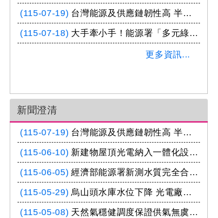
(115-07-19)
台灣能源及供應鏈韌性高 半導體業近年來成功因應多次全球危機及天災且逆勢成長
(115-07-18)
大手牽小手！能源署「多元綠能主題展」熱鬧登場
更多資訊...
新聞澄清
(115-07-19)
台灣能源及供應鏈韌性高 半導體業近年來成功因應多次全球危機及天災且逆勢成長
(115-06-10)
新建物屋頂光電納入一體化設計 強化建物結構與用電韌性
(115-06-05)
經濟部能源署新測水質完全合格 切勿錯引標準誤導大眾
(115-05-29)
烏山頭水庫水位下降 光電廠商已啟動預防性維運機制
(115-05-08)
天然氣穩健調度保證供氣無虞，透過妥善調度及持續增加電力基礎建設，確保電力系統穩定供電