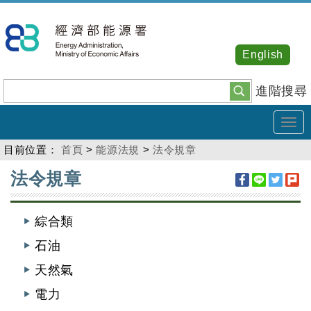
跳
到
主
English
要
內
進階搜尋
容
Tog
navi
目前位置：
首頁
>
能源法規
>
法令規章
:::
法令規章
綜合類
石油
天然氣
電力