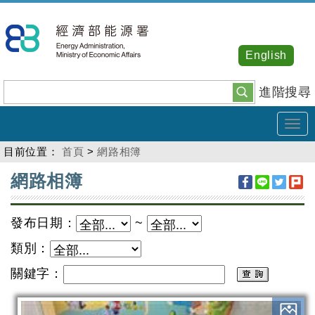
跳
到
主
English
要
內
進階搜尋
容
Tog
navi
目前位置：
首頁
>
網路相簿
:::
網路相簿
發布日期：
~
類別：
關鍵字：