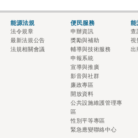
能源法規
便民服務
能
法令規章
申辦資訊
查
最新法規公告
獎勵與補助
視
法規相關會議
輔導與技術服務
出
申報系統
宣導與推廣
影音與社群
廉政專區
開放資料
公共設施維護管理專
區
性別平等專區
緊急應變聯絡中心