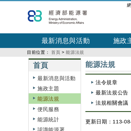
跳
:::
到
主
要
內
最新消息與活動
施政
容
目前位置：
首頁
>
能源法規
:::
:::
能源法規
首頁
最新消息與活動
法令規章
施政主題
最新法規公告
能源法規
法規相關會議
便民服務
能源統計
更新日期：113-08-
認識能源署