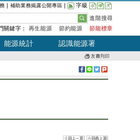
小
中
大
|
|
字級
務
補助業務揭露公開專區
進階搜尋
門關鍵字：
再生能源
節約能源
節能標章
能源統計
認識能源署