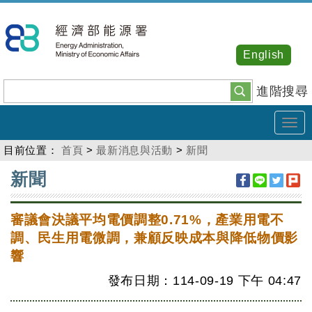
跳
到
主
English
要
內
進階搜尋
容
Tog
navi
目前位置：
首頁
>
最新消息與活動
>
新聞
:::
新聞
審議會決議平均電價調整0.71%，產業用電不
調、民生用電微調，兼顧反映成本與降低物價影
響
發布日期：114-09-19
下午
04:47