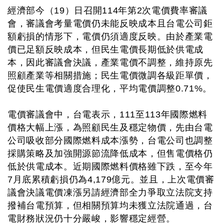
經濟部今（19）日召開114年第2次電價費率審議
會，審議會考量電價仍未能反映成本且台電公司鉅
額虧損的情形下，電價仍須適度反映。由於產業電
價已足額反映成本，但民生電價長期低於供電成
本，因此審議會決議，產業電價不調整，維持原先
照顧產業等相關措施；民生電價微調各級距單價，
促使民生電價適度合理化，平均電價調整0.71%。
電價審議會中，台電表示，111至113年國際燃料
價格大幅上漲，為照顧民生及穩定物價，先由台電
公司吸收部分國際燃料成本漲勢，台電公司也調整
採購策略及加強開源節流降低成本，但售電價格仍
低於供電成本。近期國際燃料價格雖下跌，至今年
7月底累積虧損仍為4,179億元。並且，上次電價審
議會決議電價凍漲另請經濟部全力爭取立法院支持
撥補台電預算，但相關預算均未獲立法院通過，台
電財務狀況仍十分嚴峻，影響穩定經營。