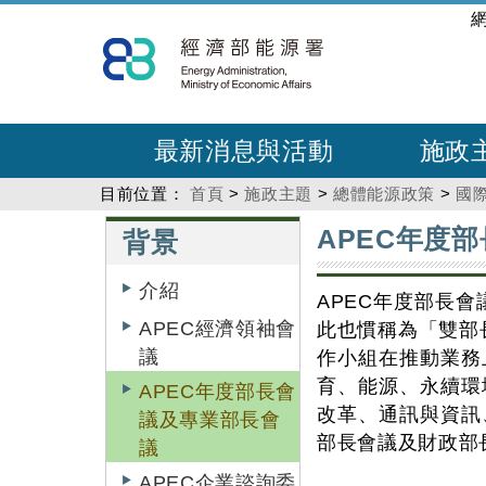
跳
:::
到
主
要
內
最新消息與活動
施政
容
目前位置：
首頁
>
施政主題
>
總體能源政策
>
國
:::
:::
APEC年度
背景
介紹
APEC年度部長
APEC經濟領袖會
此也慣稱為「雙部
議
作小組在推動業務
育、能源、永續環
APEC年度部長會
改革、通訊與資訊
議及專業部長會
部長會議及財政部長
議
APEC企業諮詢委