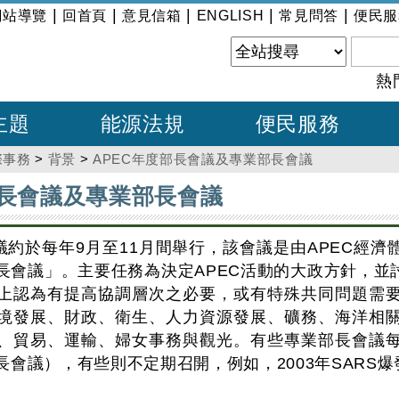
|
|
|
|
|
網站導覽
回首頁
意見信箱
ENGLISH
常見問答
便民服
熱
主題
能源法規
便民服務
際事務
>
背景
>
APEC年度部長會議及專業部長會議
部長會議及專業部長會議
會議約於每年9月至11月間舉行，該會議是由APEC經
長會議」。主要任務為決定APEC活動的大政方針，並
上認為有提高協調層次之必要，或有特殊共同問題需
境發展、財政、衛生、人力資源發展、礦務、海洋相
、貿易、運輸、婦女事務與觀光。有些專業部長會議
會議），有些則不定期召開，例如，2003年SARS爆