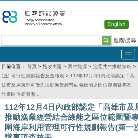
跳
到
主
English
要
內
進階搜尋
容
Tog
navi
目前位置：
首頁
>
施政主題
>
再生能源
>
漁電共生推動策略
>
(五) 可行性規劃報告及查核表
>
112年12月4日內政部認定「高
雄市及屏東縣可優先推動漁業經營結合綠能之區位範圍暨專案
計畫區位範圍海...
:::
112年12月4日內政部認定「高雄市
推動漁業經營結合綠能之區位範圍暨
圍海岸利用管理可行性規劃報告(第一
辦事項查核表