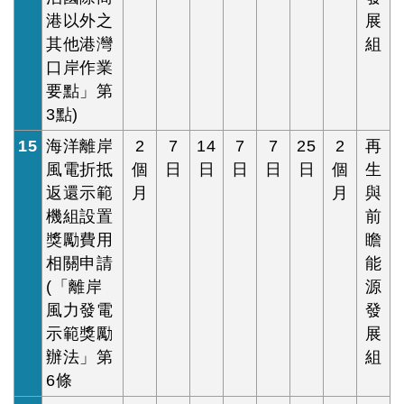
港以外之
展
其他港灣
組
口岸作業
要點」第
3點)
15
海洋離岸
2
7
14
7
7
25
2
再
風電折抵
個
日
日
日
日
日
個
生
返還示範
月
月
與
機組設置
前
獎勵費用
瞻
相關申請
能
(「離岸
源
風力發電
發
示範獎勵
展
辦法」第
組
6條