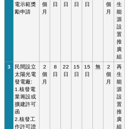
電示範獎
個
日
日
日
日
個
生
勵申請
月
月
能
源
設
置
推
廣
組
3
民間設立
2
8
22
15
15
無
2
再
太陽光電
個
日
日
日
日
個
生
發電廠:
月
月
能
1.核發電
源
業籌設或
設
擴建許可
置
函
推
2.核發工
廣
作許可證
組