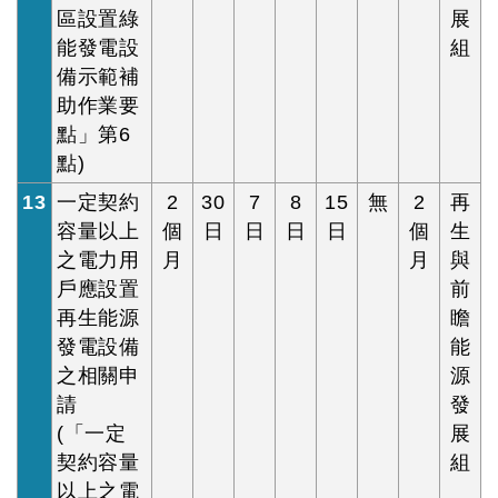
區設置綠
展
能發電設
組
備示範補
助作業要
點」第6
點)
13
一定契約
2
30
7
8
15
無
2
再
容量以上
個
日
日
日
日
個
生
之電力用
月
月
與
戶應設置
前
再生能源
瞻
發電設備
能
之相關申
源
請
發
(「一定
展
契約容量
組
以上之電