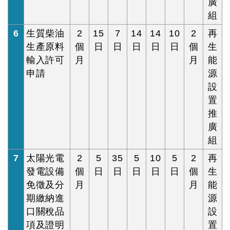
廣
組
6
生質柴油
2
15
7
14
14
10
2
再
生產原料
個
日
日
日
日
日
個
生
輸入許可
月
月
能
申請
源
設
置
推
廣
組
7
太陽光電
2
5
35
5
10
5
2
再
發電設備
個
日
日
日
日
日
個
生
免徵及分
月
月
能
期繳納進
源
口關稅品
設
項及證明
置