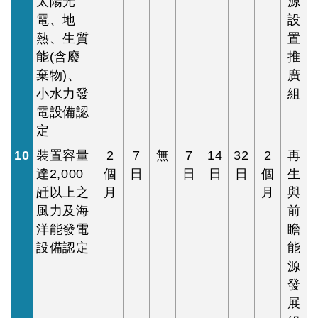
太陽光
源
電、地
設
熱、生質
置
能(含廢
推
棄物)、
廣
小水力發
組
電設備認
定
10
裝置容量
2
7
無
7
14
32
2
再
達2,000
個
日
日
日
日
個
生
瓩以上之
月
月
與
風力及海
前
洋能發電
瞻
設備認定
能
源
發
展