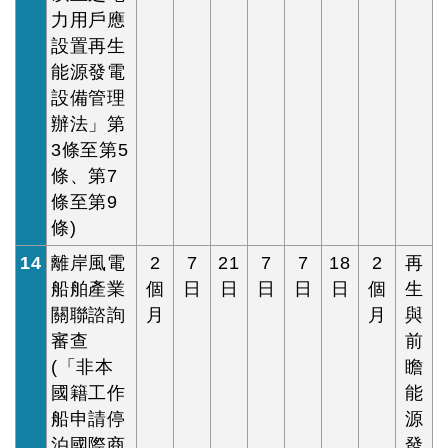
力用戶應
設置再生
能源發電
設備管理
辦法」第
3條至第5
條、第7
條至第9
條)
14
離岸風電
2
7
21
7
7
18
2
再
船舶產業
個
日
日
日
日
日
個
生
關聯諮詢
月
月
與
審查
前
(「非本
瞻
國籍工作
能
船申請停
源
泊國際商
發