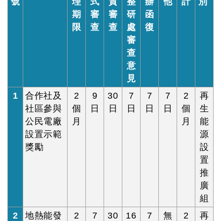
號
理
式
質
整
辦
他
計
別
期
審
審
研
函
限
查
查
處
復
審
查
意
見
1
合作社及
2
9
30
7
7
7
2
再
社區參與
個
日
日
日
日
日
個
生
公民電廠
月
月
能
設置示範
源
獎勵
設
置
推
廣
組
2
地熱能發
2
7
30
16
7
無
2
再