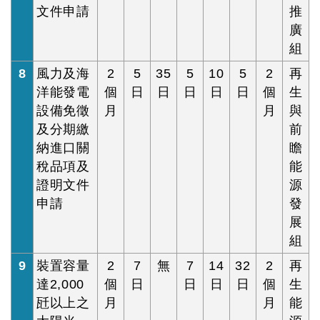
文件申請
推
廣
組
8
風力及海
2
5
35
5
10
5
2
再
洋能發電
個
日
日
日
日
日
個
生
設備免徵
月
月
與
及分期繳
前
納進口關
瞻
稅品項及
能
證明文件
源
申請
發
展
組
9
裝置容量
2
7
無
7
14
32
2
再
達2,000
個
日
日
日
日
個
生
瓩以上之
月
月
能