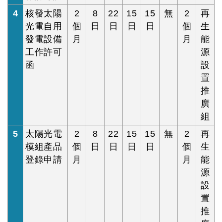
4
核發太陽
2
8
22
15
15
無
2
再
光電自用
個
日
日
日
日
個
生
發電設備
月
月
能
工作許可
源
函
設
置
推
廣
組
5
太陽光電
2
8
22
15
15
無
2
再
模組產品
個
日
日
日
日
個
生
登錄申請
月
月
能
源
設
置
推