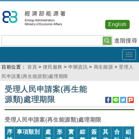
跳
到
主
English
要
內
進階搜尋
容
Tog
navi
目前位置：
首頁
>
便民服務
>
申辦資訊
>
再生能源
>
受理人
民申請案(再生能源類)處理期限
:::
受理人民申請案(再生能
源類)處理期限
受理人民申請案(再生能源類)處理期限
序
事項類別
處
形
實
綜
簽
其
合
組