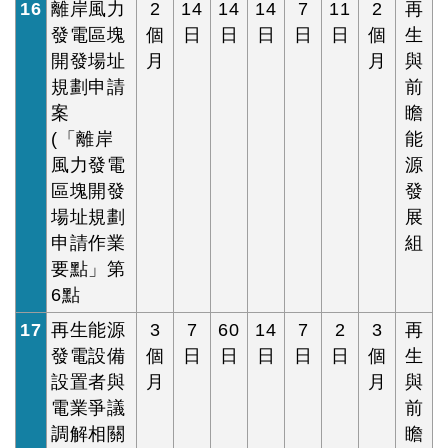
16
離岸風力
2
14
14
14
7
11
2
再
發電區塊
個
日
日
日
日
日
個
生
開發場址
月
月
與
規劃申請
前
案
瞻
(「離岸
能
風力發電
源
區塊開發
發
場址規劃
展
申請作業
組
要點」第
6點
17
再生能源
3
7
60
14
7
2
3
再
發電設備
個
日
日
日
日
日
個
生
設置者與
月
月
與
電業爭議
前
調解相關
瞻