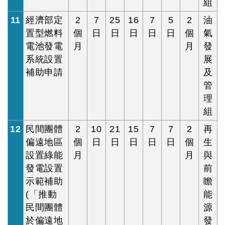
組
11
經濟部定
2
7
25
16
7
5
2
油
置型燃料
個
日
日
日
日
日
個
氣
電池發電
月
月
發
系統設置
展
補助申請
及
管
理
組
12
民間團體
2
10
21
15
7
7
2
再
偏遠地區
個
日
日
日
日
日
個
生
設置綠能
月
月
與
發電設置
前
示範補助
瞻
(「推動
能
民間團體
源
於偏遠地
發