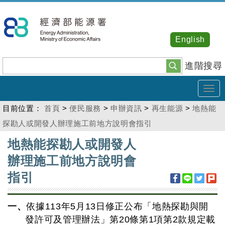
跳
到
主
English
要
內
進階搜尋
容
Tog
navi
目前位置：
首頁
>
便民服務
>
申辦資訊
>
再生能源
>
地熱能
探勘人或開發人辦理施工前地方說明會指引
:::
地熱能探勘人或開發人
辦理施工前地方說明會
指引
一、
依據113年5月13日修正公布「地熱探勘與開
發許可及管理辦法」第20條第1項第2款規定載