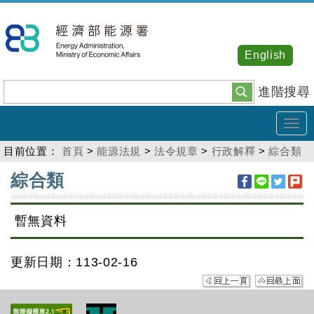
跳
到
主
English
要
內
進階搜尋
容
Tog
navi
目前位置：
首頁
>
能源法規
>
法令規章
>
行政解釋
>
綜合類
:::
綜合類
暫無資料
更新日期：113-02-16