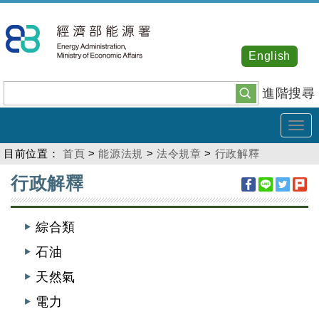
跳
到
主
English
要
內
進階搜尋
容
Tog
navi
目前位置：
首頁
>
能源法規
>
法令規章
>
行政解釋
:::
行政解釋
綜合類
石油
天然氣
電力