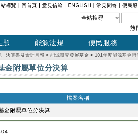
|
|
|
|
|
網站導覽
回首頁
意見信箱
ENGLISH
常見問答
便民服
熱
主題
能源法規
便民服務
預、決算書及會計月報
>
能源研究發展基金
>
101年度能源基金
源基金附屬單位分決算
檔案名稱
源基金附屬單位分決算
04