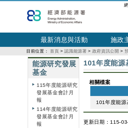
跳
:::
到
主
要
內
最新消息與活動
施政
容
目前位置：
首頁
>
認識能源署
>
政府資訊公開
>
:::
:::
101年度能
能源研究發展
基金
相關檔案
115年度能源研究
發展基金會計月
報
101年度能
114年度能源研究
發展基金會計月
更新日期：115-03-
報