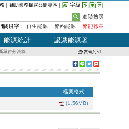
小
中
大
|
|
字級
務
補助業務揭露公開專區
進階搜尋
門關鍵字：
再生能源
節約能源
節能標章
能源統計
認識能源署
附屬單位分決算
檔案格式
(1.56MB)