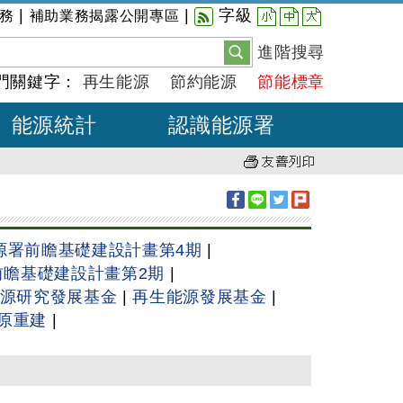
小
中
大
|
|
字級
務
補助業務揭露公開專區
進階搜尋
門關鍵字：
再生能源
節約能源
節能標章
能源統計
認識能源署
源署前瞻基礎建設計畫第4期
|
前瞻基礎建設計畫第2期
|
源研究發展基金
|
再生能源發展基金
|
原重建
|