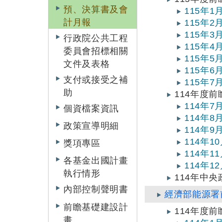
預、決算書及會
115年
計月報
115年
115年
行政院公共工程
115年
委員會招標相關
115年
文件及表格
115年
支付或接受之補
115年
助
114年度
114年
個資檔案資訊
114年
政策宣導明細
114年
114年
獎項專區
114年
各基金出國計畫
114年
執行情形
114年中
內部控制聲明書
經濟部能源署
前瞻基礎建設計
114年度
畫