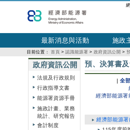
跳
:::
到
主
要
內
最新消息與活動
施政
容
目前位置：
首頁
>
認識能源署
>
政府資訊公開
>
:::
:::
預、決算書及
政府資訊公開
法規及行政規則
|
全部.
行政指導文書
經濟部能源署
能源署資源手冊
施政計畫、業務
統計、研究報告
經濟部能源署
會計制度
115年度