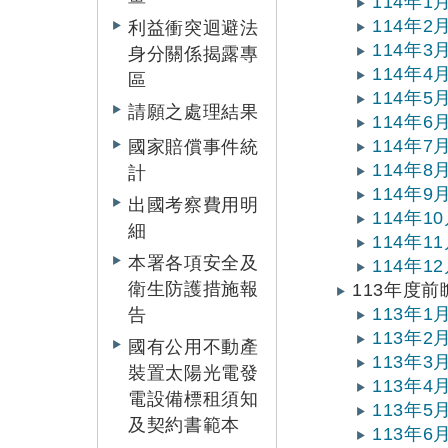
114年
114年
利益衝突迴避法
114年
身分關係揭露專
114年
區
114年
請願之處理結果
114年
114年
國家賠償事件統
114年
計
114年
出國考察費用明
114年
細
114年
本署各項安全及
114年
衛生防護措施報
113年度
113年
告
113年
國有公用不動產
113年
裝置太陽光電發
113年
電設備標租須知
113年
及契約書範本
113年