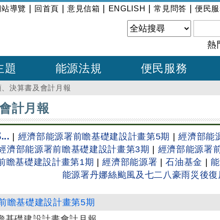
|
|
|
|
|
網站導覽
回首頁
意見信箱
ENGLISH
常見問答
便民服
熱
主題
能源法規
便民服務
預、決算書及會計月報
會計月報
..
|
經濟部能源署前瞻基礎建設計畫第5期
|
經濟部能
經濟部能源署前瞻基礎建設計畫第3期
|
經濟部能源署
前瞻基礎建設計畫第1期
|
經濟部能源署
|
石油基金
|
能
能源署丹娜絲颱風及七二八豪雨災後復
前瞻基礎建設計畫第5期
前瞻基礎建設計畫會計月報