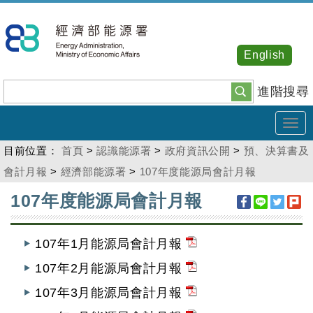
跳
到
主
English
要
內
進階搜尋
容
Tog
navi
目前位置：
首頁
>
認識能源署
>
政府資訊公開
>
預、決算書及
會計月報
>
經濟部能源署
>
107年度能源局會計月報
:::
107年度能源局會計月報
107年1月能源局會計月報
107年2月能源局會計月報
107年3月能源局會計月報