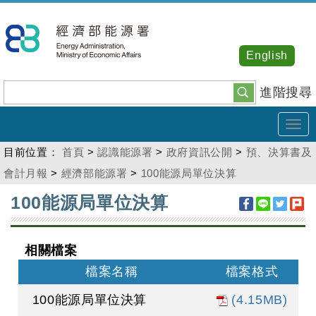
跳
到
主
English
要
內
進階搜尋
容
Tog
navi
目前位置：
首頁
>
認識能源署
>
政府資訊公開
>
預、決算書及
會計月報
>
經濟部能源署
>
100能源局單位決算
:::
100能源局單位決算
相關檔案
檔案名稱
檔案格式
100能源局單位決算
(4.15MB)