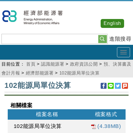
跳
到
主
English
要
內
進階搜尋
容
Tog
navi
目前位置：
首頁
>
認識能源署
>
政府資訊公開
>
預、決算書及
會計月報
>
經濟部能源署
>
102能源局單位決算
:::
102能源局單位決算
相關檔案
檔案名稱
檔案格式
102能源局單位決算
(4.38MB)