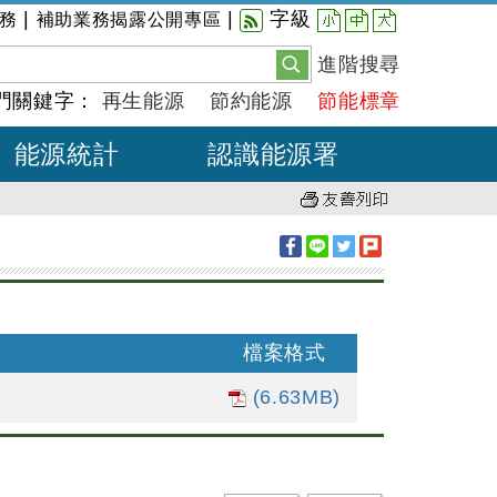
小
中
大
|
|
字級
務
補助業務揭露公開專區
進階搜尋
門關鍵字：
再生能源
節約能源
節能標章
能源統計
認識能源署
檔案格式
(6.63MB)