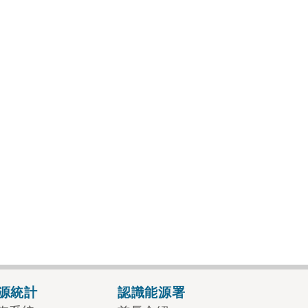
源統計
認識能源署