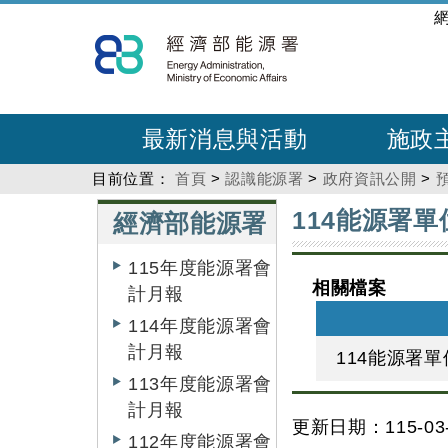
跳
:::
到
主
要
內
最新消息與活動
施政
容
目前位置：
首頁
>
認識能源署
>
政府資訊公開
>
:::
:::
114能源署
經濟部能源署
115年度能源署會
相關檔案
計月報
114年度能源署會
計月報
114能源署
113年度能源署會
計月報
更新日期：115-03-
112年度能源署會