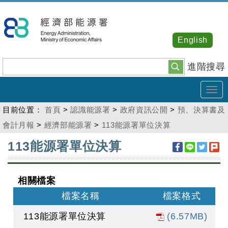
跳
到
主
English
要
內
進階搜尋
容
Tog
navi
目前位置：
首頁
>
認識能源署
>
政府資訊公開
>
預、決算書及
會計月報
>
經濟部能源署
>
113能源署單位決算
:::
113能源署單位決算
相關檔案
檔案名稱
檔案格式
113能源署單位決算
(6.57MB)