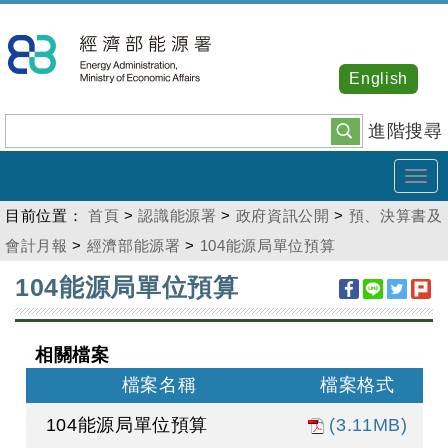
跳
到
主
English
要
內
進階搜尋
容
Tog
navi
目前位置：
首頁
>
認識能源署
>
政府資訊公開
>
預、決算書及
會計月報
>
經濟部能源署
>
104能源局單位預算
:::
104能源局單位預算
相關檔案
檔案名稱
檔案格式
104能源局單位預算
(3.11MB)