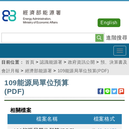
跳
到
主
English
要
內
進階搜尋
容
Tog
navi
目前位置：
首頁
>
認識能源署
>
政府資訊公開
>
預、決算書及
會計月報
>
經濟部能源署
>
109能源局單位預算(PDF)
:::
109能源局單位預算
(PDF)
相關檔案
檔案名稱
檔案格式