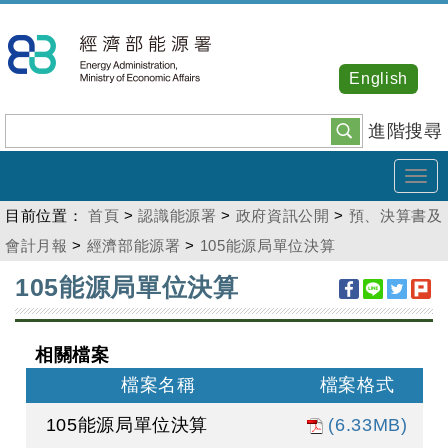
跳
到
主
English
要
內
進階搜尋
容
Tog
navi
目前位置：
首頁
>
認識能源署
>
政府資訊公開
>
預、決算書及
會計月報
>
經濟部能源署
>
105能源局單位決算
:::
105能源局單位決算
相關檔案
檔案名稱
檔案格式
105能源局單位決算
(6.33MB)