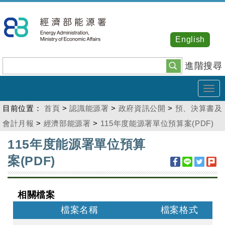
跳
到
主
English
要
內
進階搜尋
容
Tog
navi
目前位置：
首頁
>
認識能源署
>
政府資訊公開
>
預、決算書及
會計月報
>
經濟部能源署
>
115年度能源署單位預算案(PDF)
:::
115年度能源署單位預算
案(PDF)
相關檔案
檔案名稱
檔案格式