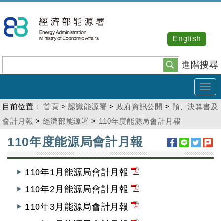
跳
到
主
English
要
內
進階搜尋
容
Tog
navi
目前位置：
首頁
>
認識能源署
>
政府資訊公開
>
預、決算書及
會計月報
>
經濟部能源署
>
110年度能源局會計月報
:::
110年度能源局會計月報
110年1月能源局會計月報
110年2月能源局會計月報
110年3月能源局會計月報