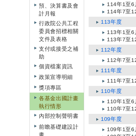
114年1
預、決算書及會
114年7
計月報
113年度
行政院公共工程
委員會招標相關
113年1
文件及表格
113年7
支付或接受之補
112年度
助
112年7
個資檔案資訊
111年度
政策宣導明細
111年7
獎項專區
110年度
各基金出國計畫
110年1
執行情形
110年7
內部控制聲明書
109年度
前瞻基礎建設計
109年1
畫