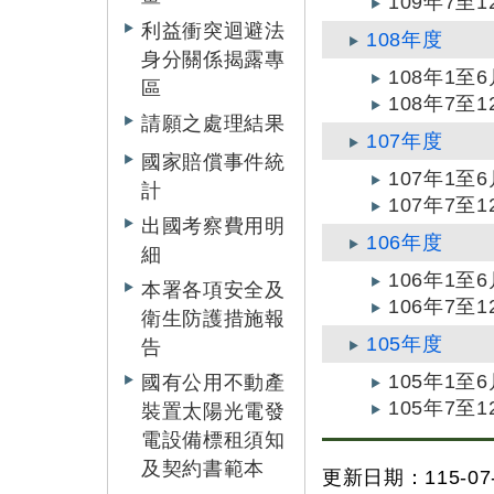
109年7
利益衝突迴避法
108年度
身分關係揭露專
108年1
區
108年7
請願之處理結果
107年度
國家賠償事件統
107年1
計
107年7
出國考察費用明
106年度
細
106年1
本署各項安全及
106年7
衛生防護措施報
105年度
告
105年1
國有公用不動產
105年7
裝置太陽光電發
電設備標租須知
及契約書範本
更新日期：115-07-