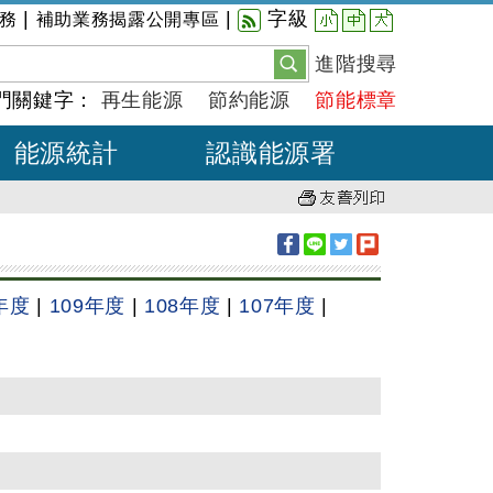
小
中
大
|
|
字級
務
補助業務揭露公開專區
進階搜尋
門關鍵字：
再生能源
節約能源
節能標章
能源統計
認識能源署
年度
|
109年度
|
108年度
|
107年度
|