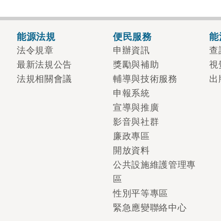
能源法規
便民服務
能
法令規章
申辦資訊
查
最新法規公告
獎勵與補助
視
法規相關會議
輔導與技術服務
出
申報系統
宣導與推廣
影音與社群
廉政專區
開放資料
公共設施維護管理專
區
性別平等專區
緊急應變聯絡中心