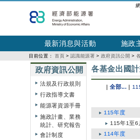
跳
:::
到
主
要
內
最新消息與活動
施政
容
目前位置：
首頁
>
認識能源署
>
政府資訊公開
>
:::
:::
各基金出國計
政府資訊公開
法規及行政規則
|
全部...
|
1
行政指導文書
能源署資源手冊
115年度
施政計畫、業務
115年1
統計、研究報告
114年度
會計制度