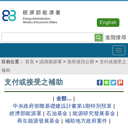
跳
到
主
English
要
內
進階搜尋
容
Tog
navi
目前位置：
首頁
>
認識能源署
>
政府資訊公開
>
支付或接受之
補助
:::
支付或接受之補助
|
全部...
|
中央政府前瞻基礎建設計畫第1期特別預算
|
經濟部能源署
|
石油基金
|
能源研究發展基金
|
再生能源發展基金
|
補助地方政府案件
|