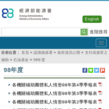
跳
到
主
English
要
內
進階搜尋
容
Tog
navi
目前位置：
首頁
>
認識能源署
>
政府資訊公開
>
支付或接受之
補助
>
石油基金
>
98年度
:::
98年度
各機關補助團體私人情形98年第4季季報表
各機關補助團體私人情形98年第3季季報表
各機關補助團體私人情形98年第2季季報表