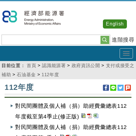
跳
到
主
English
要
內
進階搜尋
容
Tog
navi
目前位置：
首頁
>
認識能源署
>
政府資訊公開
>
支付或接受之
補助
>
石油基金
>
112年度
:::
112年度
對民間團體及個人補（捐）助經費彙總表112
年度截至第4季止(修正版)
對民間團體及個人補（捐）助經費彙總表112