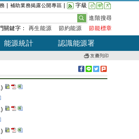
小
中
大
|
|
字級
務
補助業務揭露公開專區
進階搜尋
門關鍵字：
再生能源
節約能源
節能標章
能源統計
認識能源署
)
)
)