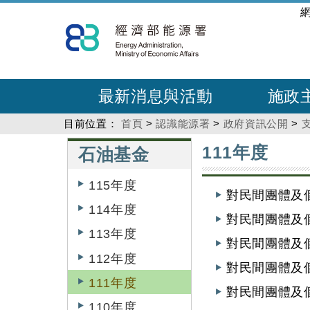
跳
:::
到
主
要
內
最新消息與活動
施政
容
目前位置：
首頁
>
認識能源署
>
政府資訊公開
>
:::
:::
111年度
石油基金
115年度
對民間團體及個
114年度
對民間團體及
113年度
對民間團體及個
112年度
對民間團體及
111年度
對民間團體及個
110年度