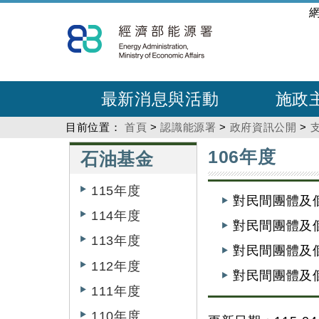
跳
:::
到
主
要
內
最新消息與活動
施政
容
目前位置：
首頁
>
認識能源署
>
政府資訊公開
>
:::
:::
106年度
石油基金
115年度
對民間團體及
114年度
對民間團體及
113年度
對民間團體及
112年度
對民間團體及
111年度
110年度