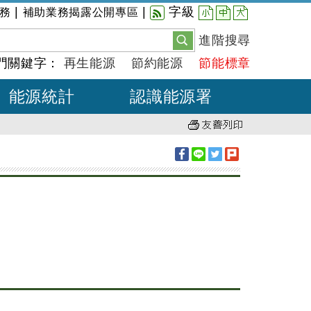
小
中
大
|
|
字級
務
補助業務揭露公開專區
進階搜尋
門關鍵字：
再生能源
節約能源
節能標章
能源統計
認識能源署