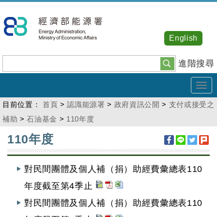
跳
到
主
English
要
內
進階搜尋
容
Tog
navi
目前位置：
首頁
>
認識能源署
>
政府資訊公開
>
支付或接受之
補助
>
石油基金
>
110年度
:::
110年度
對民間團體及個人補（捐）助經費彙總表110
年度截至第4季止
對民間團體及個人補（捐）助經費彙總表110