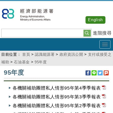
跳
到
主
English
要
內
進階搜尋
容
Tog
navi
目前位置：
首頁
>
認識能源署
>
政府資訊公開
>
支付或接受之
補助
>
石油基金
>
95年度
:::
95年度
各機關補助團體私人情形95年第4季季報表
各機關補助團體私人情形95年第3季季報表
各機關補助團體私人情形95年第2季季報表