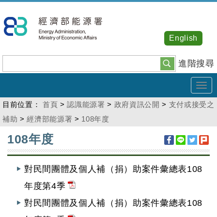
跳
到
主
English
要
內
進階搜尋
容
Tog
navi
目前位置：
首頁
>
認識能源署
>
政府資訊公開
>
支付或接受之
補助
>
經濟部能源署
>
108年度
:::
108年度
對民間團體及個人補（捐）助案件彙總表108
年度第4季
對民間團體及個人補（捐）助案件彙總表108