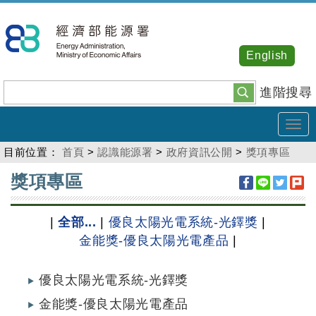
跳
到
主
English
要
內
進階搜尋
容
Tog
navi
目前位置：
首頁
>
認識能源署
>
政府資訊公開
>
獎項專區
:::
獎項專區
|
全部...
|
優良太陽光電系統-光鐸獎
|
金能獎-優良太陽光電產品
|
優良太陽光電系統-光鐸獎
金能獎-優良太陽光電產品