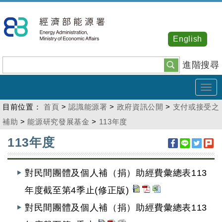
跳
到
主
English
要
內
進階搜尋
容
Tog
navi
目前位置：
首頁
>
認識能源署
>
政府資訊公開
>
支付或接受之
補助
>
能源研究發展基金
>
113年度
:::
113年度
對民間團體及個人補（捐）助經費彙總表113
年度截至第4季止(修正版)
對民間團體及個人補（捐）助經費彙總表113