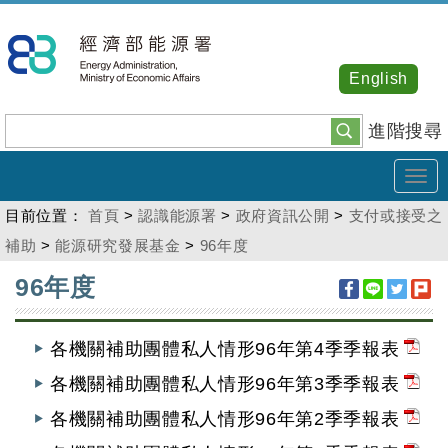
跳
到
主
English
要
內
進階搜尋
容
Tog
navi
目前位置：
首頁
>
認識能源署
>
政府資訊公開
>
支付或接受之
補助
>
能源研究發展基金
>
96年度
:::
96年度
各機關補助團體私人情形96年第4季季報表
各機關補助團體私人情形96年第3季季報表
各機關補助團體私人情形96年第2季季報表