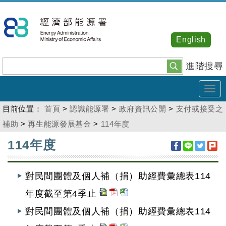
跳
到
主
English
要
內
進階搜尋
容
Tog
navi
目前位置：
首頁
>
認識能源署
>
政府資訊公開
>
支付或接受之
補助
>
再生能源發展基金
>
114年度
:::
114年度
對民間團體及個人補（捐）助經費彙總表114
年度截至第4季止
對民間團體及個人補（捐）助經費彙總表114