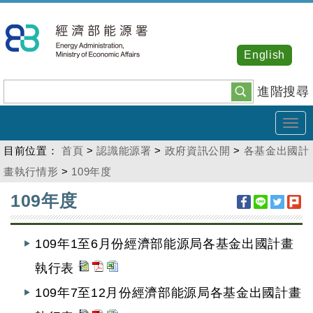
跳
到
主
English
要
內
進階搜尋
容
Tog
navi
目前位置：
首頁
>
認識能源署
>
政府資訊公開
>
各基金出國計
畫執行情形
>
109年度
:::
109年度
109年1至6月份經濟部能源局各基金出國計畫
執行表
109年7至12月份經濟部能源局各基金出國計畫