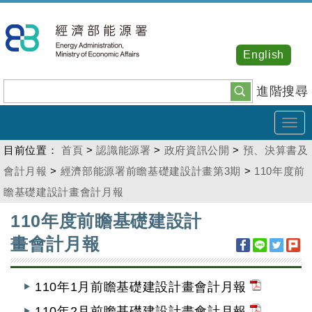
跳
到
主
English
要
內
進階搜尋
容
Tog
navi
目前位置：
首頁
>
認識能源署
>
政府資訊公開
>
預、決算書及
會計月報
>
經濟部能源署前瞻基礎建設計畫第3期
>
110年度前
瞻基礎建設計畫會計月報
:::
110年度前瞻基礎建設計
畫會計月報
110年1月前瞻基礎建設計畫會計月報
110年2月前瞻基礎建設計畫會計月報